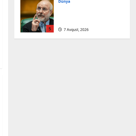
Dünya
Qalibaf Trampın
təhdidlərinə cavab
verib: qurtarın bu teatrı!
5
7 Avqust, 2026
Cəmiyyət
Həftəsonu güclü külək
əsəcək – XƏBƏRDARLIQ
7 Avqust, 2026
1
Cəmiyyət
Zelenski: “Yaroslavl” neft
emalı zavoduna endirilən
zərbə uğurlu olub
2
7 Avqust, 2026
Cəmiyyət
İranda Təbriz Günü qeyd