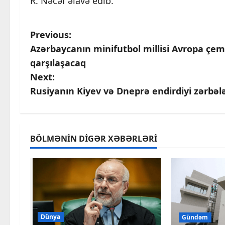
R. Nəcəf əlavə edib.
P
Previous:
Azərbaycanın minifutbol millisi Avropa çemp
o
qarşılaşacaq
s
Next:
Rusiyanın Kiyev və Dneprə endirdiyi zərbələ
t
n
a
BÖLMƏNIN DIGƏR XƏBƏRLƏRI
v
i
g
Dünya
Gündəm