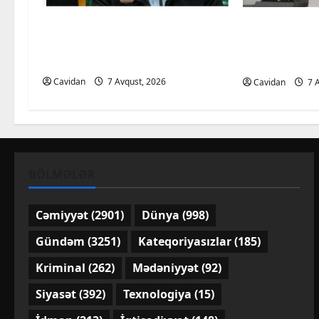
a
Qalibaf Trampın təhdidlərinə
Tərtərdə ər
t
cavab verib: qurtarın bu
öldüyü yan
i
teatrı!
törədildiyi
Cavidan
7 Avqust, 2026
Cavidan
7 A
o
n
BÖLMƏLƏR
Cəmiyyət
(2901)
Dünya
(998)
Gündəm
(3251)
Kateqoriyasızlar
(185)
Kriminal
(262)
Mədəniyyət
(92)
Siyasət
(392)
Texnologiya
(15)