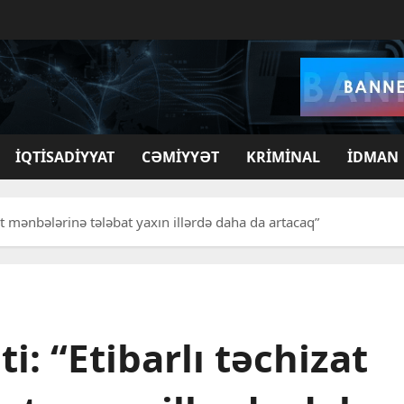
İQTISADIYYAT
CƏMIYYƏT
KRIMINAL
İDMAN
at mənbələrinə tələbat yaxın illərdə daha da artacaq”
: “Etibarlı təchizat