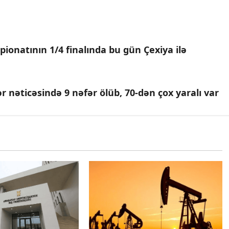
ionatının 1/4 finalında bu gün Çexiya ilə
r nəticəsində 9 nəfər ölüb, 70-dən çox yaralı var