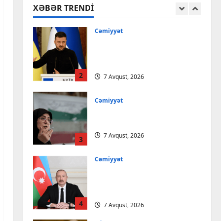
XƏBƏR TRENDI
7 Avqust, 2026
1
Cəmiyyət
Zelenski: “Yaroslavl” neft
emalı zavoduna endirilən
zərbə uğurlu olub
2
7 Avqust, 2026
Cəmiyyət
İranda Təbriz Günü qeyd
edilib
7 Avqust, 2026
3
Cəmiyyət
Azərbaycanın Estoniyadakı
səfiri geri çağırılıb, yenisi
təyin olunub
4
7 Avqust, 2026