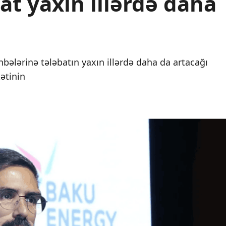
t yaxın illərdə daha
nbələrinə tələbatın yaxın illərdə daha da artacağı
ətinin