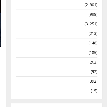
Cəmiyyət
Cəmiyyət
(2. 901)
İranda Təbriz Günü qeyd
edilib
Dünya
(998)
7 Avqust, 2026
3
Gündəm
(3. 251)
Cəmiyyət
İdman
(213)
Azərbaycanın Estoniyadakı
səfiri geri çağırılıb, yenisi
İqtisadiyyat
(148)
təyin olunub
4
7 Avqust, 2026
Kateqoriyasızlar
(185)
Dünya
Kriminal
(262)
Qalibaf Trampın
təhdidlərinə cavab
Mədəniyyət
(92)
verib: qurtarın bu teatrı!
Siyasət
(392)
5
7 Avqust, 2026
Texnologiya
(15)
Cəmiyyət
Həftəsonu güclü külək
əsəcək – XƏBƏRDARLIQ