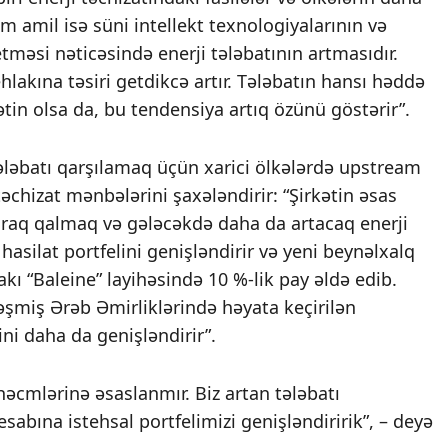
 amil isə süni intellekt texnologiyalarının və
tməsi nəticəsində enerji tələbatının artmasıdır.
ehlakına təsiri getdikcə artır. Tələbatın hansı həddə
in olsa da, bu tendensiya artıq özünü göstərir”.
tələbatı qarşılamaq üçün xarici ölkələrdə upstream
 təchizat mənbələrini şaxələndirir: “Şirkətin əsas
laraq qalmaq və gələcəkdə daha da artacaq enerji
asilat portfelini genişləndirir və yeni beynəlxalq
rdakı “Baleine” layihəsində 10 %-lik pay əldə edib.
şmiş Ərəb Əmirliklərində həyata keçirilən
ini daha da genişləndirir”.
həcmlərinə əsaslanmır. Biz artan tələbatı
abına istehsal portfelimizi genişləndiririk”, – deyə