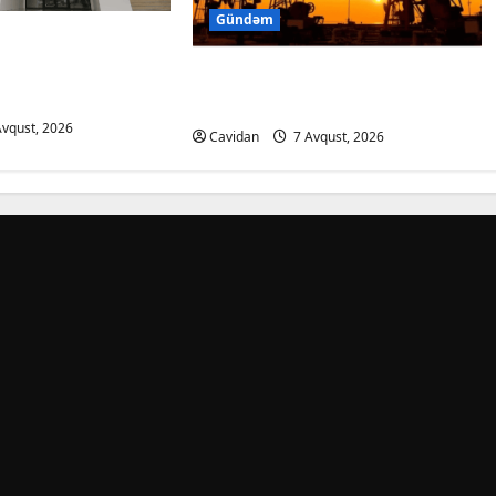
Gündəm
-arvadın yanaraq
ğının qəsdnən
Azərbaycan nefti 2 dollardan
 məlum olub
çox bahalaşıb
vqust, 2026
Cavidan
7 Avqust, 2026