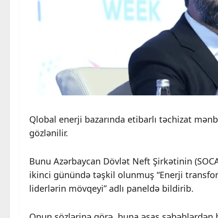
Qlobal enerji bazarında etibarlı təchizat mənb
gözlənilir.
Bunu Azərbaycan Dövlət Neft Şirkətinin (SOCA
ikinci günündə təşkil olunmuş “Enerji transf
liderlərin mövqeyi” adlı paneldə bildirib.
Onun sözlərinə görə, buna əsas səbəblərdən bir