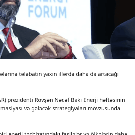
ələrinə tələbatın yaxın illərdə daha da artacağı
R) prezidenti Rövşən Nəcəf Bakı Enerji həftəsinin
ormasiyası və gələcək strategiyaları mövzusunda
i enerji təchizatındakı fasilələr və ölkələrin daha