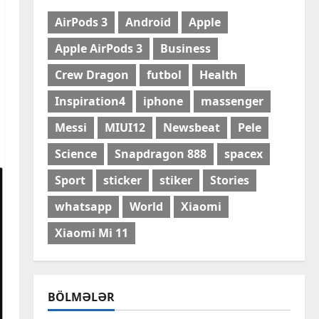
AirPods 3
Android
Apple
Apple AirPods 3
Business
Crew Dragon
futbol
Health
Inspiration4
iphone
massenger
Messi
MIUI12
Newsbeat
Pele
Science
Snapdragon 888
spacex
Sport
sticker
stiker
Stories
whatsapp
World
Xiaomi
Cəmiyyət
Xiaomi Mi 11
Zelenski: “Yaroslavl” neft
emalı zavoduna endirilən
zərbə uğurlu olub
2
7 Avqust, 2026
BÖLMƏLƏR