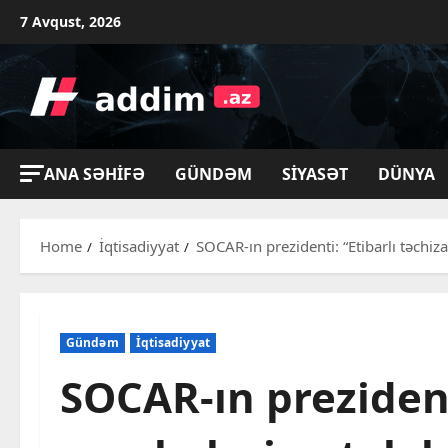
Skip
7 Avqust, 2026
to
content
ANA SƏHIFƏ
GÜNDƏM
SIYASƏT
DÜNYA
Home
İqtisadiyyat
SOCAR-ın prezidenti: “Etibarlı təchiz
Gündəm
İqtisadiyyat
SOCAR-ın prezidenti