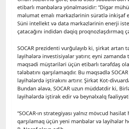
etibarlı mənbələrə yönəlməsidir: “Digər mühüm
məlumat emalı mərkəzlərinin sürətlə inkişaf e
Süni intellekt və data mərkəzlərinin enerji ist
çatacağını indidən dəqiq proqnozlaşdırmaq çət
SOCAR prezidenti vurğulayıb ki, şirkət artan 
layihələrə investisiyalar yatırır, eyni zamanda
məqsədi müştəriləri üçün etibarlı tərəfdaş o
tələbatını qarşılamaqdır. Bu məqsədlə SOCAR h
layihələrdə iştirakını artırır. Şirkət Kot-divua
Bundan əlavə, SOCAR uzun müddətdir ki, Birlə
layihələrdə iştirak edir və beynəlxalq fəaliyyət
“SOCAR-ın strategiyası yalnız mövcud hasilat 
qarşılamaq üçün yeni mənbələr və layihələr hes