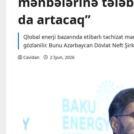
mənbələrinə tələba
da artacaq”
Qlobal enerji bazarında etibarlı təchizat mə
gözlənilir. Bunu Azərbaycan Dövlət Neft Şirk
Cavidan
2 İyun, 2026