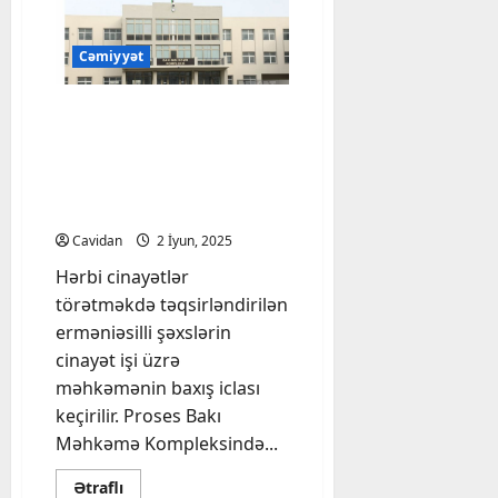
m
ilə
bağlı
ü
beynəlxalq
ə
Cəmiyyət
elmi
konfrans
y
keçiriləcək
y
Hərbi cinayətlər
ə
törətməkdə
n
təqsirləndirilən
l
erməniəsilli şəxslərin
ə
məhkəməsi keçirilir
ş
Cavidan
2 İyun, 2025
i
Hərbi cinayətlər
b
törətməkdə təqsirləndirilən
erməniəsilli şəxslərin
5
Avqust,
cinayət işi üzrə
2026
məhkəmənin baxış iclası
keçirilir. Proses Bakı
Məhkəmə Kompleksində...
Read
Ətraflı