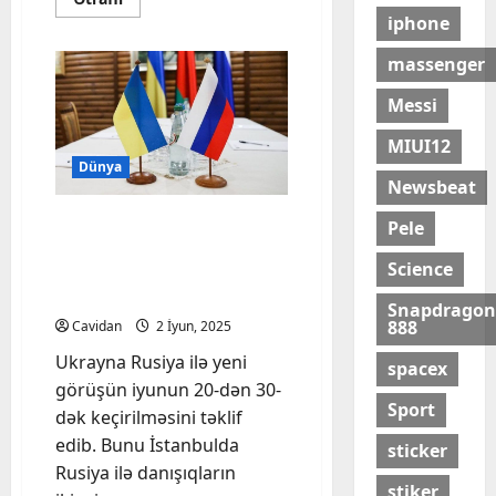
more
iphone
about
Ərdoğan:
İstanbulu
massenger
sülh
mərkəzinə
Messi
çevirmək
istəyirəm
MIUI12
Dünya
Newsbeat
Ukrayna Rusiya ilə yeni
Pele
görüşün iyunun 20-dən
Science
30-dək keçirilməsini təklif
edib
Snapdragon
888
Cavidan
2 İyun, 2025
Ukrayna Rusiya ilə yeni
spacex
görüşün iyunun 20-dən 30-
Sport
dək keçirilməsini təklif
edib. Bunu İstanbulda
sticker
Rusiya ilə danışıqların
stiker