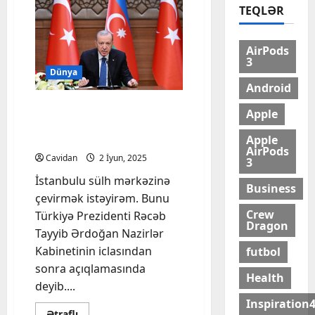
TEQLƏR
AirPods
3
Dünya
Android
Ərdoğan: İstanbulu sülh
Apple
mərkəzinə çevirmək
istəyirəm
Apple
AirPods
Cavidan
2 İyun, 2025
3
İstanbulu sülh mərkəzinə
Business
çevirmək istəyirəm. Bunu
Crew
Türkiyə Prezidenti Rəcəb
Dragon
Tayyib Ərdoğan Nazirlər
Kabinetinin iclasından
futbol
sonra açıqlamasında
Health
deyib....
Inspiration
Read
Ətraflı