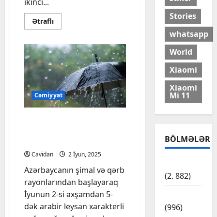
ikinci...
Stories
Read
Ətraflı
more
whatsapp
about
Ukrayna
Rusiya
World
ilə
yeni
görüşün
Xiaomi
iyunun
20-
Xiaomi
dən
Mi 11
30-
Cəmiyyət
dək
keçirilməsini
təklif
Bəzi rayonlarda leysan
edib
yağacaq, çaylardan sel
BÖLMƏLƏR
keçəcək – XƏBƏRDARLIQ
Cavidan
2 İyun, 2025
Cəmiyyət
Azərbaycanın şimal və qərb
(2. 882)
rayonlarından başlayaraq
İyunun 2-si axşamdan 5-
Dünya
dək arabir leysan xarakterli
(996)