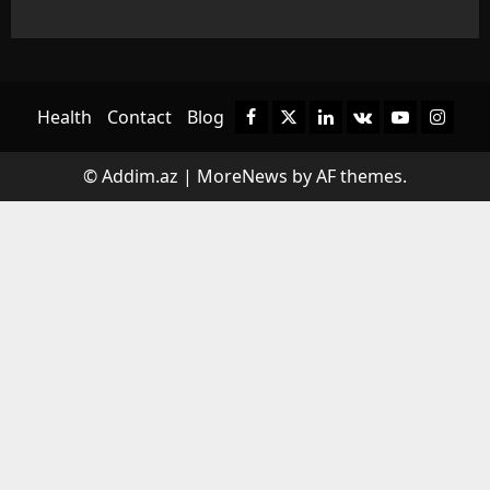
Health
Contact
Blog
Facebook
Twitter
Linkedin
VK
Youtube
Instagr
© Addim.az
|
MoreNews
by AF themes.