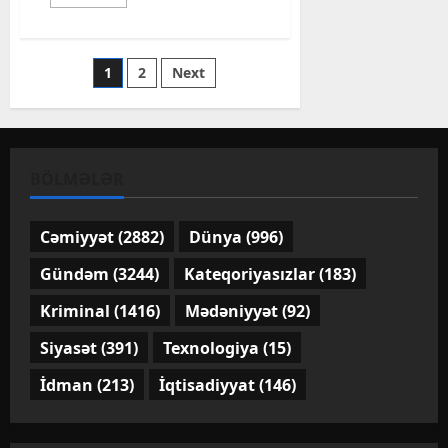
more
about
Hərbi
cinayətlər
törətməkdə
Posts
1
2
Next
təqsirləndirilən
erməniəsilli
şəxslərin
pagination
məhkəməsi
keçirilir
BÖLMƏLƏR
Cəmiyyət
(2882)
Dünya
(996)
Gündəm
(3244)
Kateqoriyasızlar
(183)
Kriminal
(1416)
Mədəniyyət
(92)
Siyasət
(391)
Texnologiya
(15)
İdman
(213)
İqtisadiyyat
(146)