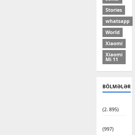
Stories
whatsapp
World
Xiaomi
Xiaomi
Mi 11
BÖLMƏLƏR
Cəmiyyət
(2. 895)
Dünya
(997)