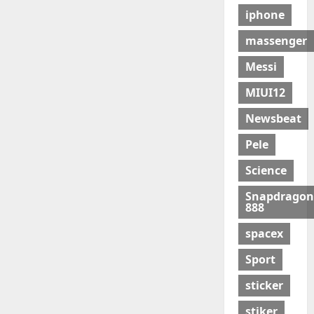
iphone
massenger
Messi
MIUI12
Newsbeat
Pele
Science
Snapdragon
888
spacex
Sport
sticker
stiker