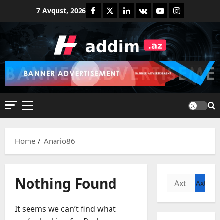
Skip
Facebook
Twitter
Linkedin
VK
Youtube
Instagram
7 Avqust, 2026
to
content
Primary
Menu
Home
Anario86
Nothing Found
Axtarış:
It seems we can’t find what