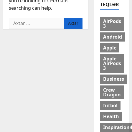
you’re looking for. Perhaps
TEQLƏR
searching can help.
Axtarış:
AirPods
3
Android
Apple
Apple
AirPods
3
Business
Crew
Dragon
futbol
Health
Inspiration