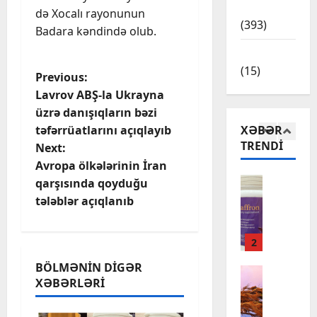
Siyasət
İ
k
l
də Xocalı rayonunun
y
(393)
r
i
ü
c
Badara kəndində olub.
a
:
k
a
Texnologiya
n
“
5
ü
n
(15)
d
Y
l
P
a
Previous:
a
Siyasət
a
ə
g
Lavrov ABŞ-la Ukrayna
L
T
r
o
k
ə
üzrə danışıqların bəzi
a
ə
o
ə
t
XƏBƏR
təfərrüatlarını açıqlayıb
t
b
s
s
s
i
TRENDI
Next:
ı
r
1
l
ə
r
n
t
Avropa ölkələrinin İran
i
a
c
i
A
Cəmiyyət
z
v
qarşısında qoyduğu
ə
l
M
n
m
G
l
k
tələblər açıqlanıb
ə
a
e
ü
”
–
n
a
l
r
n
n
X
b
a
i
2
ü
e
Ə
ə
v
y
k
q
f
B
z
BÖLMƏNIN DIGƏR
z
Cəmiyyət
a
e
t
Ə
i
XƏBƏRLƏRI
i
H
i
s
y
e
R
b
ə
y
ı
d
m
D
i