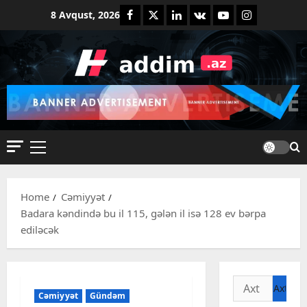
Skip
Facebook
Twitter
Linkedin
VK
Youtube
Instagram
8 Avqust, 2026
to
content
Primary
Menu
Home
Cəmiyyət
Badara kəndində bu il 115, gələn il isə 128 ev bərpa
ediləcək
Axtarış:
Cəmiyyət
Gündəm