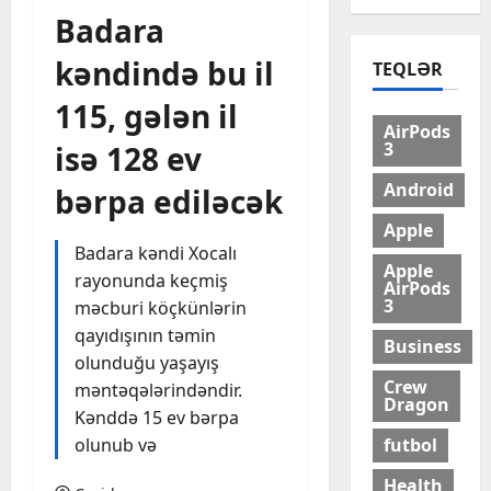
Badara
kəndində bu il
TEQLƏR
115, gələn il
AirPods
3
isə 128 ev
Android
bərpa ediləcək
Apple
Badara kəndi Xocalı
Apple
rayonunda keçmiş
AirPods
3
məcburi köçkünlərin
qayıdışının təmin
Business
olunduğu yaşayış
Crew
məntəqələrindəndir.
Dragon
Kənddə 15 ev bərpa
olunub və
futbol
Health