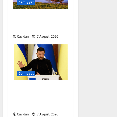
z
l
A
Cəmiyyət
z
Cəmiyyət
v
ə
l
R
ə
a
M
m
G
l
k
ə
D
r
r
a
e
ü
”
–
Həftəsonu güclü külək
n
N
b
ı
l
r
n
n
X
b
F
əsəcək –
ə
n
a
i
2
ü
e
Ə
ə
q
XƏBƏRDARLIQ
u
d
y
k
q
f
B
z
l
ğ
a
z
Cəmiyyət
a
Cavidan
7 Avqust, 2026
e
t
Ə
i
o
u
u
H
i
s
y
e
R
b
b
r
y
ə
y
ı
d
m
D
i
a
l
ğ
f
a
n
e
a
A
o
l
u
u
t
d
3
d
d
l
R
l
e
o
n
ə
a
a
i
ı
L
o
n
l
s
s
Cəmiyyət
n
b
l
z
I
j
e
Cəmiyyət
u
Z
u
o
A
ö
i
a
Q
i
r
b
e
z
n
z
y
b
v
a
j
Zelenski: “Yaroslavl”
l
l
u
ə
ü
o
k
i
7
e
u
g
neft emalı zavoduna
4
7
r
k
d
7
t
Avqust,
b
n
Avqust,
q
ü
b
endirilən zərbə uğurlu
i
u
Avqust,
2026
i
a
2026
s
Cəmiyyət
a
c
a
n
olub
2026
n
v
z
İ
k
ş
l
y
v
a
q
a
Cavidan
7 Avqust, 2026
r
i
k
ü
c