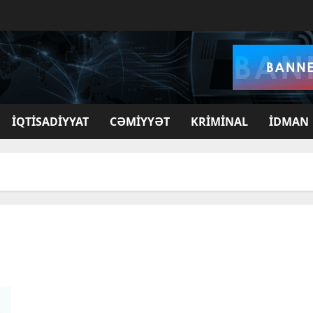
İQTISADIYYAT
CƏMIYYƏT
KRIMINAL
İDMAN