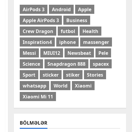
AirPods 3
Android
Apple
Apple AirPods 3
Business
Crew Dragon
futbol
Health
Inspiration4
iphone
massenger
Messi
MIUI12
Newsbeat
Pele
Science
Snapdragon 888
spacex
Sport
sticker
stiker
Stories
whatsapp
World
Xiaomi
Cəmiyyət
Xiaomi Mi 11
Azərbaycanda şahmatın
inkişafı və beynəlxalq
əməkdaşlıq müzakirə
edilib
2
BÖLMƏLƏR
6 Avqust, 2026
Cəmiyyət