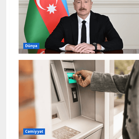
Dünya
Cəmiyyət