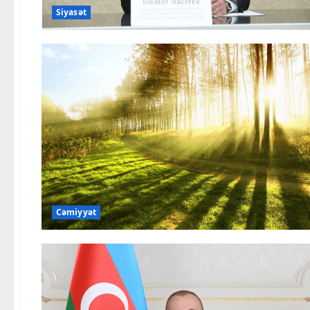
Siyasət
Cəmiyyət