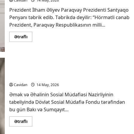
Cavidan
14 May, 2026
Prezident İlham Əliyev Paraqvay Prezidenti Santyaqo
Penyanı təbrik edib. Təbrikdə deyilir: “Hörmətli cənab
Prezident, Paraqvay Respublikasının milli...
Read
Ətraflı
more
about
Prezident
İlham
Əliyev
paraqvaylı
həmkarını
Bakı, Sumqayıt, Abşeron və Naxçıvan üzrə bu ayın
təbrik
edib
pensiyaları ödənilib
Cavidan
14 May, 2026
Əmək və Əhalinin Sosial Müdafiəsi Nazirliyinin
tabeliyində Dövlət Sosial Müdafiə Fondu tərəfindən
bu gün Bakı və Sumqayıt...
Read
Ətraflı
more
about
Bakı,