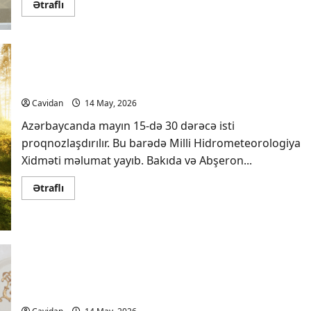
Read
Ətraflı
more
about
Hikmət
Hacıyev:
Qlobal
Cənub
yeni
dünya
Sabah 30 dərəcə isti olacaq
nizamının
formalaşmasında
Cavidan
14 May, 2026
daha
fəal
Azərbaycanda mayın 15-də 30 dərəcə isti
iştirak
etməlidir
proqnozlaşdırılır. Bu barədə Milli Hidrometeorologiya
–
İCMAL
Xidməti məlumat yayıb. Bakıda və Abşeron...
Read
Ətraflı
more
about
Sabah
30
dərəcə
isti
olacaq
Prezident İlham Əliyev paraqvaylı həmkarını
təbrik edib