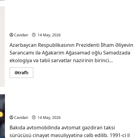
Sumqayıt,
Abşeron
və
Naxçıvan
Ekologiya və təbii sərvətlər nazirinə birinci
üzrə
bu
müavin təyin olunub
ayın
pensiyaları
Cavidan
14 May, 2026
ödənilib
Azərbaycan Respublikasının Prezidenti İlham Əliyevin
Sərəncamı ilə Ağakərim Ağasəməd oğlu Səmədzadə
ekologiya və təbii sərvətlər nazirinin birinci...
Read
Ətraflı
more
about
Ekologiya
və
təbii
sərvətlər
Taksi sürücüsü maşında avtomat
nazirinə
birinci
gəzdirirmiş, həbs edildi
müavin
təyin
Cavidan
14 May, 2026
olunub
Bakıda avtomobilində avtomat gəzdirən taksi
sürücüsü cinayət məsuliyyətinə cəlb edilib. 1991-ci il