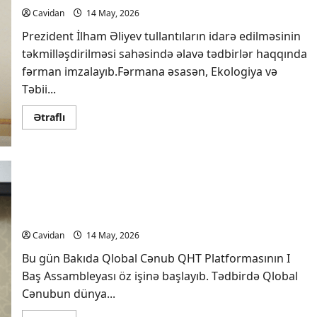
təltif
Cavidan
14 May, 2026
edilib
Prezident İlham Əliyev tullantıların idarə edilməsinin
təkmilləşdirilməsi sahəsində əlavə tədbirlər haqqında
fərman imzalayıb.Fərmana əsasən, Ekologiya və
Təbii...
Read
Ətraflı
more
about
Azərbaycanda
Tullantıların
İdarə
Edilməsi
Hikmət Hacıyev: Qlobal Cənub yeni dünya
üzrə
Dövlət
nizamının formalaşmasında daha fəal iştirak
Agentliyi
yaradılıb
etməlidir – İCMAL
Cavidan
14 May, 2026
Bu gün Bakıda Qlobal Cənub QHT Platformasının I
Baş Assambleyası öz işinə başlayıb. Tədbirdə Qlobal
Cənubun dünya...