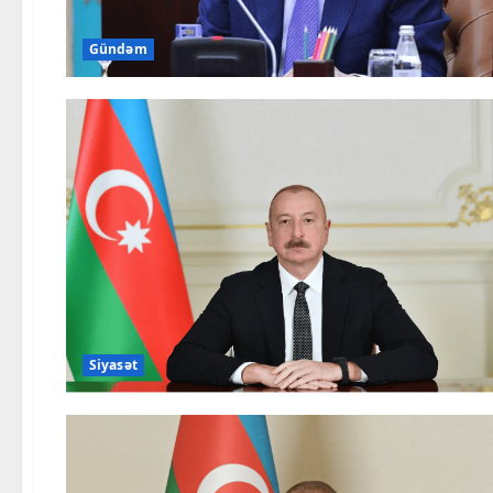
Gündəm
Siyasət