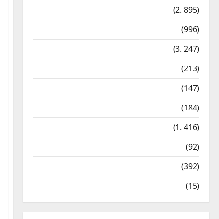
Vaşinqton sammitinin bir
Cəmiyyət
(2. 895)
ili – İrəliləyən Azərbaycan,
ləngiyən Ermənistan –
Dünya
(996)
ŞƏRH
3
Gündəm
(3. 247)
6 Avqust, 2026
Cəmiyyət
İdman
(213)
Aİ Ukraynadan raket
əleyhinə vasitələrin
İqtisadiyyat
(147)
tədarükü ilə bağlı sorğu
gözləyir
4
Kateqoriyasızlar
(184)
6 Avqust, 2026
Siyasət
Kriminal
(1. 416)
Bir məktubun izi ilə: Türk
mühəndis “Vardanyan
Mədəniyyət
(92)
layihəsi”nin pərdəarxasına
işıq saldı – ŞƏRH
Siyasət
(392)
5
6 Avqust, 2026
Texnologiya
(15)
Cəmiyyət
Azərbaycan XİN Boliviyanı
Müstəqillik Günü
münasibətilə təbrik edib