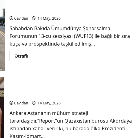
Bakıda WUF13-lə bağlı xüsusi hərəkət zolaqları
sabahdan qüvvəyə minir
Cavidan
14 May, 2026
Sabahdan Bakıda Ümumdünya Şəhərsalma
Forumunun 13-cü sessiyası (WUF13) ilə bağlı bir sıra
küçə və prospektində təşkil edilmiş...
Read
Ətraflı
more
about
Bakıda
WUF13-
lə
bağlı
xüsusi
Tokayev: Ankara Astananın mühüm strateji
hərəkət
tərəfdaşıdır
zolaqları
sabahdan
qüvvəyə
Cavidan
14 May, 2026
minir
Ankara Astananın mühüm strateji
tərəfdaşıdır.“Report”un Qazaxıstan bürosu Akordaya
istinadən xəbər verir ki, bu barədə ölkə Prezidenti
Kasım-Jomart...