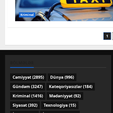
Kriminal
Po
1
pa
BÖLMƏLƏR
Cəmiyyət
(2895)
Dünya
(996)
Gündəm
(3247)
Kateqoriyasızlar
(184)
Kriminal
(1416)
Mədəniyyət
(92)
Siyasət
(392)
Texnologiya
(15)