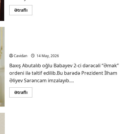
Read
Ətraflı
more
about
Tokayev:
Ankara
Astananın
mühüm
strateji
Baxış Babayev 2-ci dərəcəli “Əmək” ordeni ilə təltif
tərəfdaşıdır
edilib
Cavidan
14 May, 2026
Baxış Abutalıb oğlu Babayev 2-ci dərəcəli “Əmək”
ordeni ilə təltif edilib.Bu barədə Prezident İlham
Əliyev Sərəncam imzalayıb....
Read
Ətraflı
more
about
Baxış
Babayev
2-
ci
dərəcəli
Azərbaycanda Tullantıların İdarə Edilməsi üzrə
“Əmək”
ordeni
Dövlət Agentliyi yaradılıb
ilə