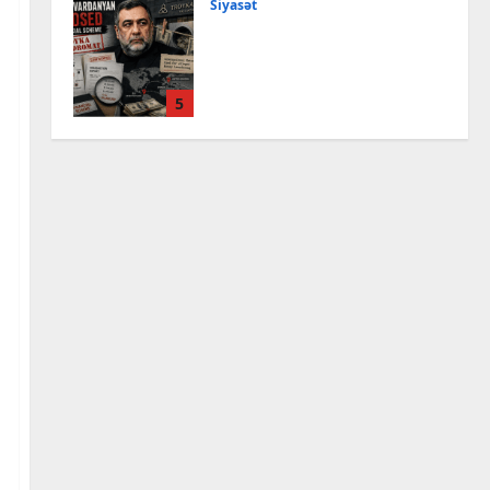
Siyasət
Bir məktubun izi ilə: Türk
mühəndis “Vardanyan
layihəsi”nin pərdəarxasına
işıq saldı – ŞƏRH
5
6 Avqust, 2026
Cəmiyyət
Azərbaycan XİN Boliviyanı
Müstəqillik Günü
münasibətilə təbrik edib
1
6 Avqust, 2026
Cəmiyyət
Azərbaycanda şahmatın
inkişafı və beynəlxalq
əməkdaşlıq müzakirə
edilib
2
6 Avqust, 2026
Cəmiyyət
Vaşinqton sammitinin bir
ili – İrəliləyən Azərbaycan,