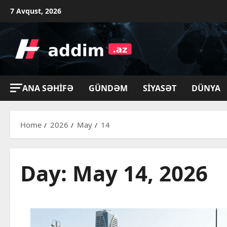
Skip
7 Avqust, 2026
to
content
ANA SƏHIFƏ
GÜNDƏM
SIYASƏT
DÜNYA
Home
2026
May
14
Day:
May 14, 2026