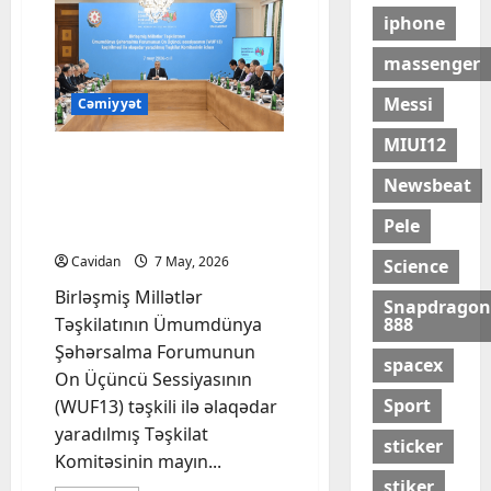
olacaq –
iphone
Bu
tarixdə
massenger
Messi
Cəmiyyət
MIUI12
WUF13-ün təşkili ilə
əlaqədar yaradılmış
Newsbeat
Təşkilat Komitəsinin
Pele
iclası keçirilib
Cavidan
7 May, 2026
Science
Birləşmiş Millətlər
Snapdragon
Təşkilatının Ümumdünya
888
Şəhərsalma Forumunun
spacex
On Üçüncü Sessiyasının
Sport
(WUF13) təşkili ilə əlaqədar
yaradılmış Təşkilat
sticker
Komitəsinin mayın...
stiker