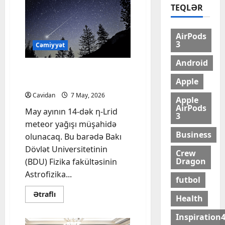
TEQLƏR
AirPods
3
Cəmiyyət
Android
Meteor yağışı olacaq – Bu
Apple
tarixdə
Cavidan
7 May, 2026
Apple
AirPods
May ayının 14-dək η-Lrid
3
meteor yağışı müşahidə
Business
olunacaq. Bu barədə Bakı
Dövlət Universitetinin
Crew
Dragon
(BDU) Fizika fakültəsinin
Astrofizika...
futbol
Read
Ətraflı
Health
more
about
Meteor
Inspiration
yağışı