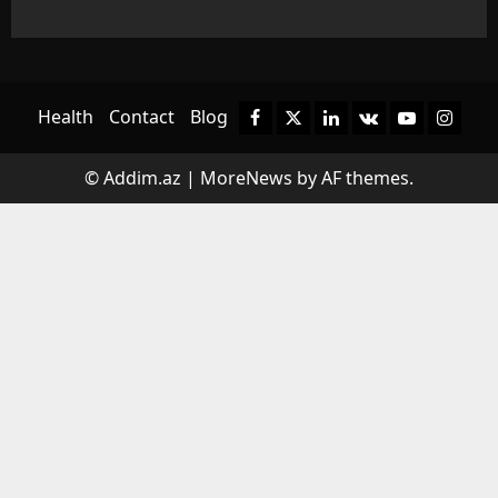
Health
Contact
Blog
Facebook
Twitter
Linkedin
VK
Youtube
Instagr
© Addim.az
|
MoreNews
by AF themes.