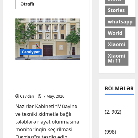
Read
Ətraflı
more
Stories
about
WUF13-
ün
whatsapp
təşkili
ilə
World
əlaqədar
yaradılmış
Təşkilat
Xiaomi
Komitəsinin
iclası
Cəmiyyət
keçirilib
Xiaomi
Mi 11
Müayinə və texniki
xidmət tələblərinə riayət
olunmasının monitorinqi
qaydası təsdiq edilib
BÖLMƏLƏR
Cavidan
7 May, 2026
Cəmiyyət
Nazirlər Kabineti “Müayinə
(2. 902)
və texniki xidmətlə bağlı
tələblərə riayət olunmasına
Dünya
monitorinqin keçirilməsi
(998)
Qaydası”nı təsdiq edib.