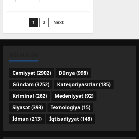
more
about
Bakı
metrosunun
iş
Posts
1
2
Next
rejimində
dəyişiklik
ediləcək
pagination
BÖLMƏLƏR
Cəmiyyət
(2902)
Dünya
(998)
Gündəm
(3252)
Kateqoriyasızlar
(185)
Kriminal
(262)
Mədəniyyət
(92)
Siyasət
(393)
Texnologiya
(15)
İdman
(213)
İqtisadiyyat
(148)