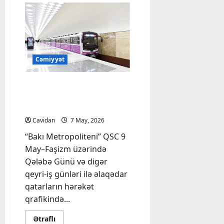
kompleks
n
Avqust,
mülki
ı
2026
müdafiə
təlimi
b
keçirilib
7
Cəmiyyət
Avqust,
2026
Bakı metrosunun iş
rejimində dəyişiklik
ediləcək
Cavidan
7 May, 2026
“Bakı Metropoliteni” QSC 9
May–Faşizm üzərində
Qələbə Günü və digər
qeyri-iş günləri ilə əlaqədar
qatarların hərəkət
qrafikində...
Read
Ətraflı