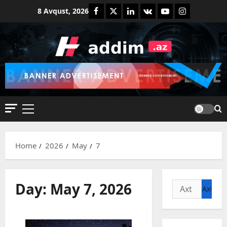
Skip
Facebook
Twitter
Linkedin
VK
Youtube
Instagram
8 Avqust, 2026
to
content
Primary
Menu
Home
2026
May
7
Day:
May 7, 2026
Axtarış: