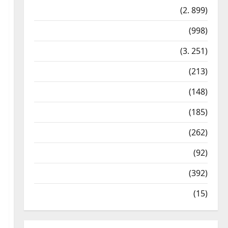
Qalibaf Trampın
Cəmiyyət
(2. 899)
təhdidlərinə cavab
verib: qurtarın bu teatrı!
Dünya
(998)
3
7 Avqust, 2026
Gündəm
(3. 251)
Cəmiyyət
İdman
(213)
ABŞ rəsmisi: Vaşinqton
sammiti Bakı və İrəvanla
İqtisadiyyat
(148)
əlaqələrin yenilənməsinə
şərait yaradıb
4
Kateqoriyasızlar
(185)
7 Avqust, 2026
Gündəm
Kriminal
(262)
Tərtərdə ər-arvadın
yanaraq öldüyü yanğının
Mədəniyyət
(92)
qəsdnən törədildiyi məlum
olub
Siyasət
(392)
5
7 Avqust, 2026
Texnologiya
(15)
Cəmiyyət
İranda Təbriz Günü qeyd
edilib