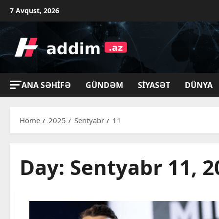
Skip
7 Avqust, 2026
to
content
ANA SƏHIFƏ
GÜNDƏM
SIYASƏT
DÜNYA
Home
2025
Sentyabr
11
Day:
Sentyabr 11, 2