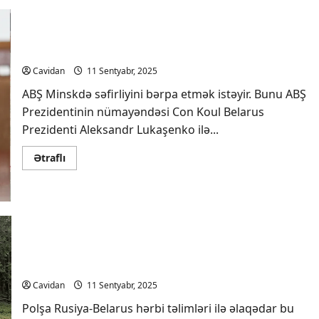
terroru
ərəfəsində
ABŞ-
də
qətl
ABŞ Minskdə səfirliyini bərpa etmək istəyir
–
bu
Cavidan
11 Sentyabr, 2025
dəfə
Venesuela
ABŞ Minskdə səfirliyini bərpa etmək istəyir. Bunu ABŞ
hədəf
ola
Prezidentinin nümayəndəsi Con Koul Belarus
bilər
–
Prezidenti Aleksandr Lukaşenko ilə...
ŞƏRH
Read
Ətraflı
more
about
ABŞ
Minskdə
səfirliyini
bərpa
etmək
istəyir
Polşa Belarusla sərhədi qeyri-müəyyən müddətə
bağlayır
Cavidan
11 Sentyabr, 2025
Polşa Rusiya-Belarus hərbi təlimləri ilə əlaqədar bu