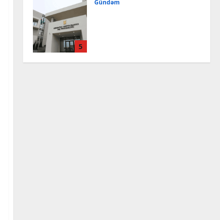
Gündəm
Tərtərdə ər-arvadın
yanaraq öldüyü yanğının
qəsdnən törədildiyi məlum
olub
5
7 Avqust, 2026
Cəmiyyət
İranda Təbriz Günü qeyd
edilib
7 Avqust, 2026
1
Cəmiyyət
Azərbaycanın Estoniyadakı
səfiri geri çağırılıb, yenisi
təyin olunub
2
7 Avqust, 2026
Dünya
Qalibaf Trampın
təhdidlərinə cavab