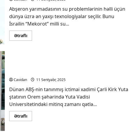
Abşeron yarımadasının su problemlərinin həlli üçün
dünya üzrə ən yaxşı texnologiyalar seçilir. Bunu
İsrailin “Mekorot” milli su...
Read
Ətraflı
more
about
İsrail
şirkəti:
Abşeronun
su
probleminin
11 sentyabr terroru ərəfəsində ABŞ-də qətl – bu
həlli
dəfə Venesuela hədəf ola bilər – ŞƏRH
üçün
ən
Cavidan
11 Sentyabr, 2025
yaxşı
texnologiyalar
Dünən ABŞ-nin tanınmış ictimai xadimi Çarli Kirk Yuta
seçilir
ştatının Orem şəhərində Yuta Vadisi
Universitetindəki mitinq zamanı qətlə...
Read
Ətraflı
more
about
11
sentyabr