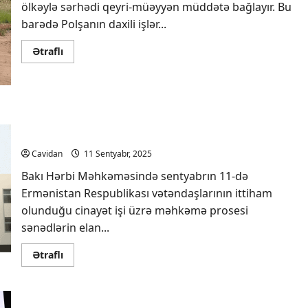
ölkəylə sərhədi qeyri-müəyyən müddətə bağlayır. Bu
barədə Polşanın daxili işlər...
Read
Ətraflı
more
about
Polşa
Belarusla
sərhədi
qeyri-
müəyyən
1990-cı ildə Azərbaycanın Ermənistandan atəşə
müddətə
tutulması ilə bağlı sənədlər elan edilib
bağlayır
Cavidan
11 Sentyabr, 2025
Bakı Hərbi Məhkəməsində sentyabrın 11-də
Ermənistan Respublikası vətəndaşlarının ittiham
olunduğu cinayət işi üzrə məhkəmə prosesi
sənədlərin elan...
Read
Ətraflı
more
about
1990-
cı
ildə