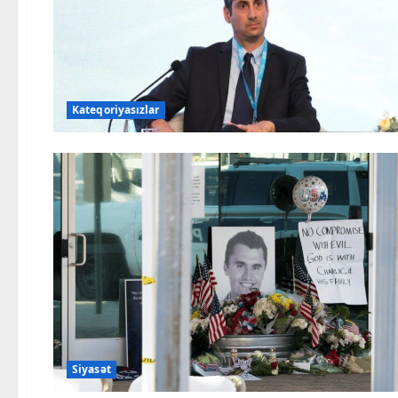
Kateqoriyasızlar
Siyasət