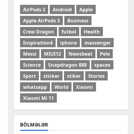
AirPods 3
Android
Apple
Apple AirPods 3
Business
Crew Dragon
futbol
Health
Inspiration4
iphone
massenger
Messi
MIUI12
Newsbeat
Pele
Science
Snapdragon 888
spacex
Sport
sticker
stiker
Stories
whatsapp
World
Xiaomi
Cəmiyyət
Xiaomi Mi 11
Azərbaycanın Estoniyadakı
səfiri geri çağırılıb, yenisi
təyin olunub
2
7 Avqust, 2026
BÖLMƏLƏR
Dünya