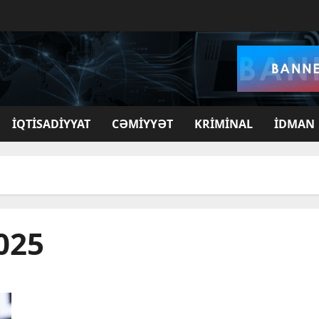
İQTISADIYYAT
CƏMIYYƏT
KRIMINAL
İDMAN
025