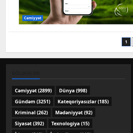
Cəmiyyət
Po
1
pa
BÖLMƏLƏR
Cəmiyyət
(2899)
Dünya
(998)
Gündəm
(3251)
Kateqoriyasızlar
(185)
Kriminal
(262)
Mədəniyyət
(92)
Siyasət
(392)
Texnologiya
(15)