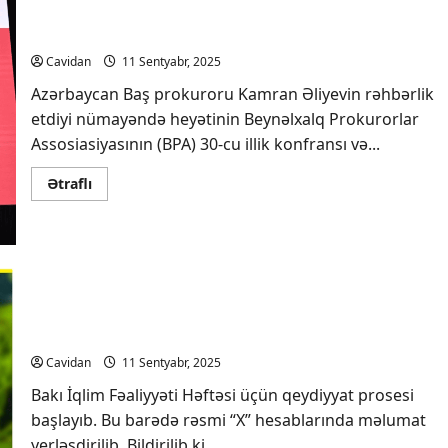
Azərbaycanın
Ermənistandan
Kamran Əliyevin Sinqapura səfəri başa çatıb
atəşə
tutulması
ilə
Cavidan
11 Sentyabr, 2025
bağlı
sənədlər
Azərbaycan Baş prokuroru Kamran Əliyevin rəhbərlik
elan
etdiyi nümayəndə heyətinin Beynəlxalq Prokurorlar
edilib
Assosiasiyasının (BPA) 30-cu illik konfransı və...
Read
Ətraflı
more
about
Kamran
Əliyevin
Sinqapura
səfəri
başa
çatıb
Bakı İqlim Fəaliyyəti Həftəsi üçün qeydiyyat
prosesi başlayıb
Cavidan
11 Sentyabr, 2025
Bakı İqlim Fəaliyyəti Həftəsi üçün qeydiyyat prosesi
başlayıb. Bu barədə rəsmi “X” hesablarında məlumat
yerləşdirilib. Bildirilib ki,...