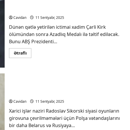
Tramp: Çarli Kirk ölümündən sonra medalla təltif
ediləcək
Cavidan
11 Sentyabr, 2025
Dünən qətlə yetirilən ictimai xadim Çarli Kirk
ölümündən sonra Azadlıq Medalı ilə təltif ediləcək.
Bunu ABŞ Prezidenti...
Read
Ətraflı
more
about
Tramp:
Çarli
Kirk
ölümündən
sonra
medalla
XİN rəhbəri Polşa vətəndaşlarına çağırış edib:
təltif
ediləcək
Yalvarıram, Rusiya və Belarusa getməyin
Cavidan
11 Sentyabr, 2025
Xarici işlər naziri Radoslav Sikorski siyasi oyunların
girovuna çevrilməmələri üçün Polşa vətəndaşlarını
bir daha Belarus və Rusiyaya...