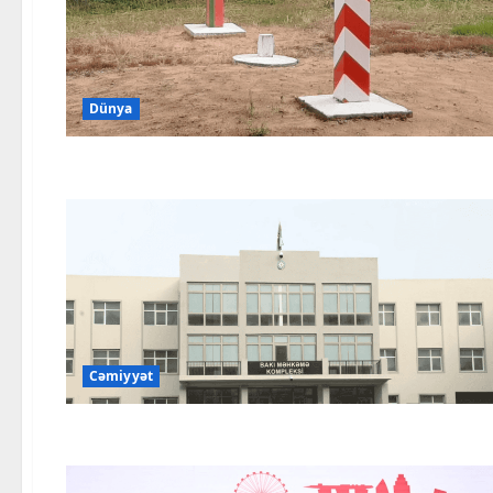
Dünya
Cəmiyyət