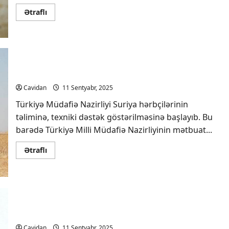
Read
Ətraflı
more
about
XİN
rəhbəri
Polşa
vətəndaşlarına
çağırış
edib:
Türkiyədə Suriya hərbçilərinin təliminə başlanılıb
Yalvarıram,
Rusiya
Cavidan
11 Sentyabr, 2025
və
Belarusa
Türkiyə Müdafiə Nazirliyi Suriya hərbçilərinin
getməyin
təliminə, texniki dəstək göstərilməsinə başlayıb. Bu
barədə Türkiyə Milli Müdafiə Nazirliyinin mətbuat...
Read
Ətraflı
more
about
Türkiyədə
Suriya
hərbçilərinin
təliminə
başlanılıb
İsrail şirkəti: Abşeronun su probleminin həlli üçün
ən yaxşı texnologiyalar seçilir
Cavidan
11 Sentyabr, 2025