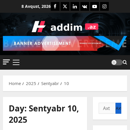
Skip
Facebook
Twitter
Linkedin
VK
Youtube
Instagram
8 Avqust, 2026
to
content
Primary
Menu
Home
2025
Sentyabr
10
Day:
Sentyabr 10,
Axtarış:
2025