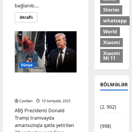
bağlanıb....
Stories
Read
Ətraflı
whatsapp
more
about
Emin
World
Ağalarovun
Moskvadakı
restoranları
Xiaomi
bağlanıb
Xiaomi
Mi 11
Dünya
Tramp ABŞ-da ukraynalı
BÖLMƏLƏR
qadının qatilinə ölüm
cəzası tələb edib
Cəmiyyət
Cavidan
10 Sentyabr, 2025
(2. 902)
ABŞ Prezidenti Donald
Tramp tramvayda
Dünya
amansızlıqla qətlə yetirilən
(998)