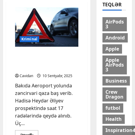
TEQLƏR
AirPods
3
Android
Kriminal
Apple
Aeroport yolunda 3 maşın
Apple
toqquşub, xəsarət alan
AirPods
var
3
Cavidan
10 Sentyabr, 2025
Business
Bakıda Aeroport yolunda
Crew
zəncirvari qəza baş verib.
Dragon
Hadisə Heydər Əliyev
futbol
prospektində saat 17
radələrində qeydə alınıb.
Health
Üç...
Inspiration
Read