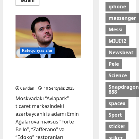
Ətraflı
more
iphone
about
Aeroport
yolunda
massenger
3
maşın
Messi
toqquşub,
xəsarət
alan
MIUI12
var
Kateqoriyasızlar
Newsbeat
Pele
Emin Ağalarovun
Moskvadakı restoranları
Science
bağlanıb
Snapdragon
Cavidan
10 Sentyabr, 2025
888
Moskvadakı “Aviapark”
spacex
ticarət mərkəzindəki
azərbaycanlı iş adamı Emin
Sport
Ağalarova məxsus “Forte
sticker
Bello”, “Zafferano” və
“Edoko” restoranları
stiker