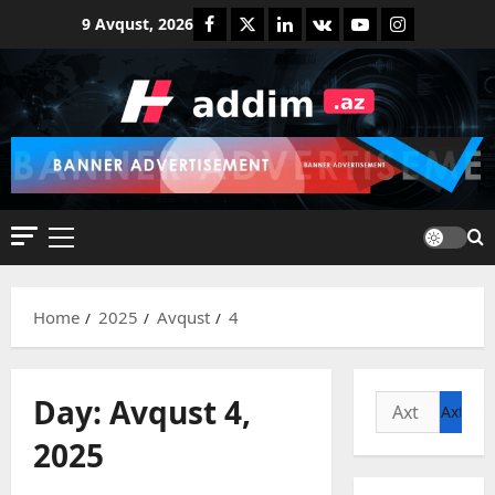
Skip
Facebook
Twitter
Linkedin
VK
Youtube
Instagram
9 Avqust, 2026
to
content
Primary
Menu
Home
2025
Avqust
4
Day:
Avqust 4,
Axtarış:
2025