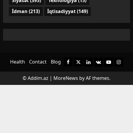
Siyasət
(395)
Texnologiya
(15)
İdman
(213)
İqtisadiyyat
(149)
Health
Contact
Blog
Facebook
Twitter
Linkedin
VK
Youtube
Instagr
© Addim.az
|
MoreNews
by AF themes.