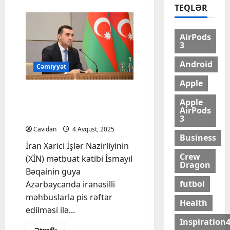
TEQLƏR
AirPods
3
Android
Cəmiyyət
Apple
Ayxan Hacızadə İran XİN
Apple
sözçüsünün iddialarına
AirPods
cavab verib
3
Cavidan
4 Avqust, 2025
Business
İran Xarici İşlər Nazirliyinin
Crew
(XİN) mətbuat katibi İsmayıl
Dragon
Bəqainin guya
futbol
Azərbaycanda iranəsilli
məhbuslarla pis rəftar
Health
edilməsi ilə...
Inspiration
Read