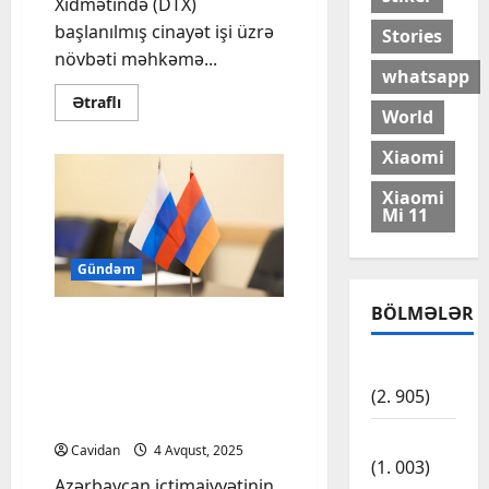
Xidmətində (DTX)
başlanılmış cinayət işi üzrə
Stories
növbəti məhkəmə...
whatsapp
Read
Ətraflı
World
more
about
Bakıda
Xiaomi
Sinaqoqa
hücuma
hazırlıqda
Xiaomi
təqsirləndirilən
Mi 11
şəxsin
məhkəməsində:
İŞİD-
də
Gündəm
tanışının
olduğunu
BÖLMƏLƏR
dedi
“Rossotrudniçestvo”nun
4,6 kq-lıq yardımı –
Cəmiyyət
Moskvadan erməni
(2. 905)
revanşistlərə “Rusiya
sizinlədir” mesajı – ŞƏRH
Dünya
Cavidan
4 Avqust, 2025
(1. 003)
Azərbaycan ictimaiyyətinin