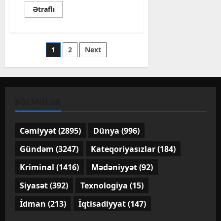
Read
Ətraflı
more
about
Zeynəb
Həsəni
özünə
Posts
1
2
Next
gizlicə
toy
etdi?
pagination
–
FOTO
BÖLMƏLƏR
Cəmiyyət
(2895)
Dünya
(996)
Gündəm
(3247)
Kateqoriyasızlar
(184)
Kriminal
(1416)
Mədəniyyət
(92)
Siyasət
(392)
Texnologiya
(15)
İdman
(213)
İqtisadiyyat
(147)