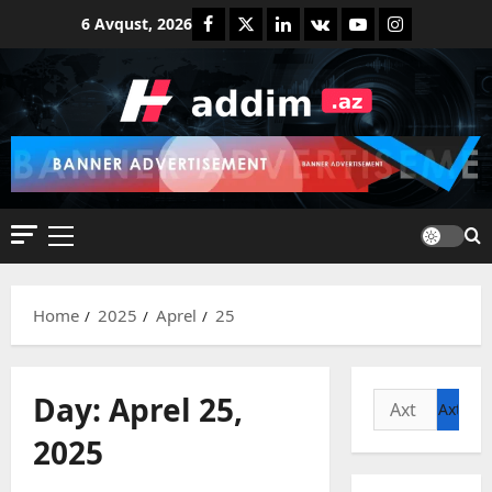
Skip
Facebook
Twitter
Linkedin
VK
Youtube
Instagram
6 Avqust, 2026
to
content
Primary
Menu
Home
2025
Aprel
25
Day:
Aprel 25,
Axtarış:
2025