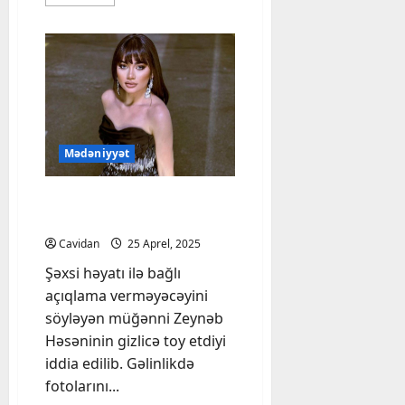
more
i
about
ş
Türkiyənin
qərbində
ı
zəlzələ
olub
q
s
a
l
d
Mədəniyyət
ı
–
Zeynəb Həsəni özünə
Ş
gizlicə toy etdi? – FOTO
Ə
Cavidan
25 Aprel, 2025
R
H
Şəxsi həyatı ilə bağlı
açıqlama verməyəcəyini
6
söyləyən müğənni Zeynəb
Avqust,
Həsəninin gizlicə toy etdiyi
2026
iddia edilib. Gəlinlikdə
fotolarını...