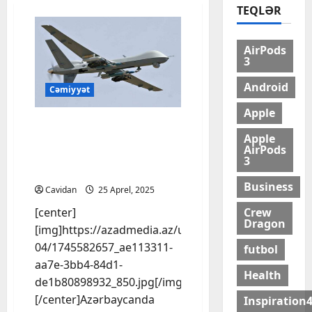
TEQLƏR
AirPods
3
Android
Cəmiyyət
Apple
Azərbaycanda PUA-ların
Apple
istismarçı sertifikatı
AirPods
yalnız hüquqi şəxslərə
3
veriləcək
Business
Cavidan
25 Aprel, 2025
Crew
[center]
Dragon
[img]https://azadmedia.az/uploads/posts/2025-
04/1745582657_ae113311-
futbol
aa7e-3bb4-84d1-
Health
de1b80898932_850.jpg[/img]
[/center]Azərbaycanda
Inspiration