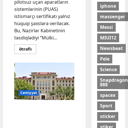
pilotsuz uçan aparatların
iphone
sistemlərinin (PUAS)
istismarçı sertifikatı yalnız
massenger
hüquqi şəxslərə veriləcək.
Messi
Bu, Nazirlər Kabinetinin
MIUI12
təsdiqlədiyi “Mülki...
Newsbeat
Read
Ətraflı
more
about
Pele
Azərbaycanda
PUA-
ların
Science
istismarçı
sertifikatı
Snapdragon
yalnız
888
hüquqi
şəxslərə
veriləcək
Cəmiyyət
spacex
Sport
Daimi və ya müvəqqəti
coğrafi zonaların təyin
sticker
edilməsi ilə bağlı
meyarlar təsdiqlənib
stiker