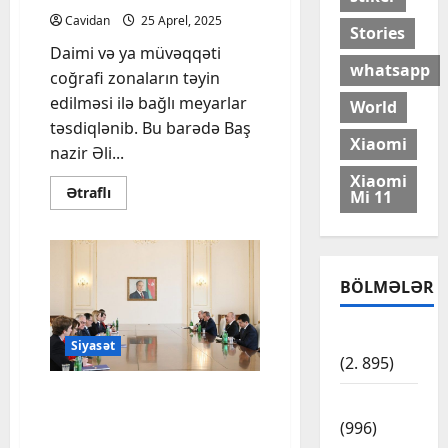
Cavidan
25 Aprel, 2025
Stories
Daimi və ya müvəqqəti
whatsapp
coğrafi zonaların təyin
edilməsi ilə bağlı meyarlar
World
təsdiqlənib. Bu barədə Baş
Xiaomi
nazir Əli...
Xiaomi
Read
Ətraflı
Mi 11
more
about
Daimi
və
ya
müvəqqəti
BÖLMƏLƏR
coğrafi
zonaların
təyin
edilməsi
Cəmiyyət
ilə
Siyasət
bağlı
(2. 895)
meyarlar təsdiqlənib
Prezident İlham Əliyev Aİ-
Dünya
nin ali nümayəndəsi Kaya
(996)
Kallası qəbul edib