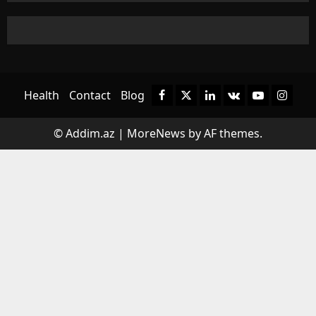
Health
Contact
Blog
Facebook
Twitter
Linkedin
VK
Youtube
Instagr
© Addim.az
|
MoreNews
by AF themes.