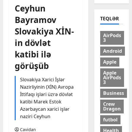
Ceyhun
Bayramov
TEQLƏR
Slovakiya XİN-
AirPods
3
in dövlət
Android
katibi ilə
Apple
görüşüb
Apple
AirPods
Slovakiya Xarici İşlər
3
Nazirliyinin (XİN) Avropa
Business
İttifaqı işləri üzrə dövlət
katibi Marek Estok
Crew
Dragon
Azərbaycan xarici işlər
naziri Ceyhun
futbol
Cavidan
Health