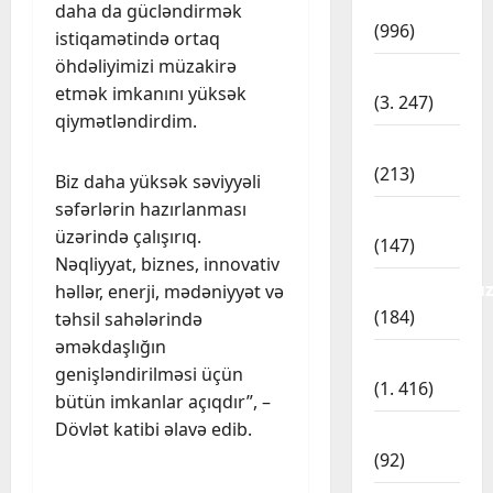
Dünya
daha da gücləndirmək
(996)
istiqamətində ortaq
Cəmiyyət
öhdəliyimizi müzakirə
Gündəm
A
etmək imkanını yüksək
(3. 247)
z
qiymətləndirdim.
ə
İdman
r
2
(213)
b
Biz daha yüksək səviyyəli
a
Cəmiyyət
səfərlərin hazırlanması
İqtisadiyyat
V
y
üzərində çalışırıq.
(147)
a
c
Nəqliyyat, biznes, innovativ
ş
a
Kateqoriyasız
həllər, enerji, mədəniyyət və
i
n
3
(184)
təhsil sahələrində
n
d
q
Cəmiyyət
a
əməkdaşlığın
Kriminal
A
t
ş
genişləndirilməsi üçün
(1. 416)
İ
o
a
bütün imkanlar açıqdır”, –
U
n
h
Dövlət katibi əlavə edib.
Mədəniyyət
k
s
4
m
(92)
r
a
a
a
Siyasət
m
t