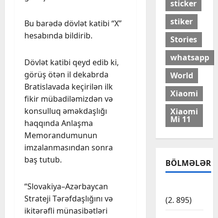
sticker
stiker
Bu barədə dövlət katibi “X”
hesabında bildirib.
Stories
whatsapp
Dövlət katibi qeyd edib ki,
görüş ötən il dekabrda
World
Bratislavada keçirilən ilk
Xiaomi
fikir mübadiləmizdən və
konsulluq əməkdaşlığı
Xiaomi
Mi 11
haqqında Anlaşma
Memorandumunun
imzalanmasından sonra
baş tutub.
BÖLMƏLƏR
“Slovakiya–Azərbaycan
Cəmiyyət
Strateji Tərəfdaşlığını və
(2. 895)
ikitərəfli münasibətləri