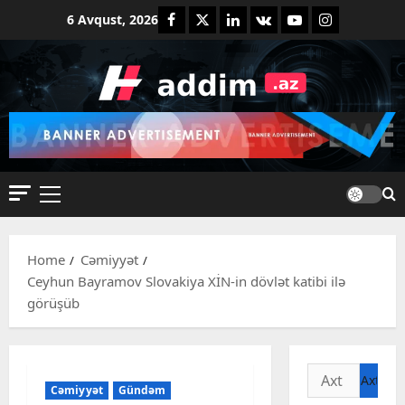
Skip
Facebook
Twitter
Linkedin
VK
Youtube
Instagram
6 Avqust, 2026
to
content
Primary
Menu
Home
Cəmiyyət
Ceyhun Bayramov Slovakiya XİN-in dövlət katibi ilə
görüşüb
Axtarış:
Cəmiyyət
Gündəm