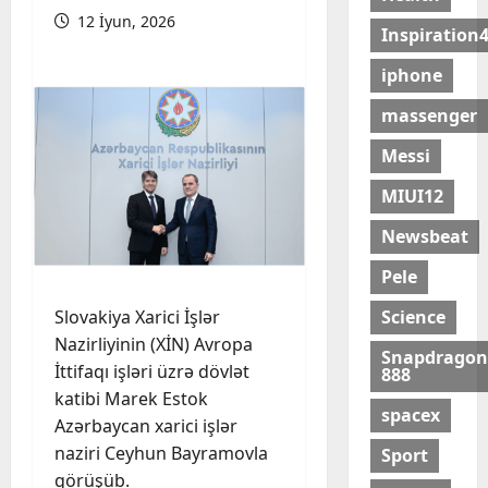
12 İyun, 2026
Inspiration
iphone
massenger
Messi
MIUI12
Newsbeat
Pele
Science
Slovakiya Xarici İşlər
Nazirliyinin (XİN) Avropa
Snapdragon
İttifaqı işləri üzrə dövlət
888
katibi Marek Estok
spacex
Azərbaycan xarici işlər
naziri Ceyhun Bayramovla
Sport
görüşüb.