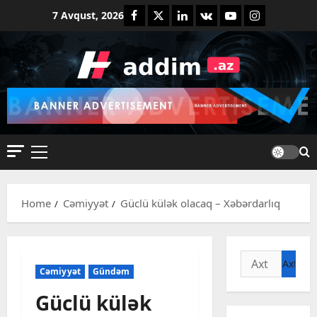
Skip
Facebook
Twitter
Linkedin
VK
Youtube
Instagram
7 Avqust, 2026
to
content
Primary
Menu
Home
Cəmiyyət
Güclü külək olacaq – Xəbərdarlıq
Axtarış:
Cəmiyyət
Gündəm
Güclü külək