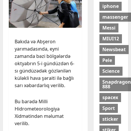
iphone
massenger
Messi
MIUI12
Bakıda və Abşeron
yarımadasında, eyni
Newsbeat
zamanda bəzi bölgələrdə
Pele
oktyabrın 5-i gündüzdən 6-
sı gündüzədək gözlənilən
Science
küləkli hava şəraiti ilə bağlı
Snapdragon
sarı xəbərdarlıq verilib.
888
spacex
Bu barədə Milli
Sport
Hidrometeorologiya
Xidmətindən məlumat
sticker
verilib.
stiker