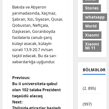
Bakıda və Abşeron
Stories
yarımadasında, Xaçmaz,
whatsapp
Şabran, Xızı, Siyəzən, Qusar,
Qobustan, Neftçala,
World
Daşkəsən, Goranboyda
Xiaomi
fasilələrlə cənub-şərq
küləyi əsəcək, küləyin
Xiaomi
Mi 11
sürəti 13.9-20.7 m/san
təşkil edəcək. Bu da sarı
xəbərdarlığa uyğundur.
BÖLMƏLƏR
P
Previous:
Cəmiyyət
Bu il universitetə qəbul
o
(2. 895)
olan 102 tələbə Prezident
təqaüdü alacaq
s
Dünya
Next:
(997)
Tbilisidə etirazlar başladı