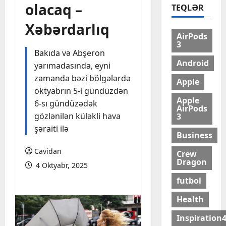
olacaq –
TEQLƏR
Xəbərdarlıq
AirPods
3
Bakıda və Abşeron
Android
yarımadasında, eyni
zamanda bəzi bölgələrdə
Apple
oktyabrın 5-i gündüzdən
Apple
6-sı gündüzədək
AirPods
gözlənilən küləkli hava
3
şəraiti ilə
Business
Cavidan
Crew
Dragon
4 Oktyabr, 2025
futbol
Health
Inspiration