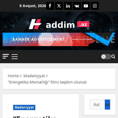
Skip
Facebook
Twitter
Linkedin
VK
Youtube
Instagram
9 Avqust, 2026
to
content
Primary
Menu
Home
Mədəniyyət
“Energetika Memarlığı” filmi təqdim olunub
Axtarış:
Mədəniyyət