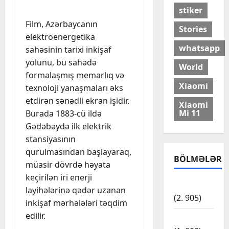
stiker
Film, Azərbaycanın
Stories
elektroenergetika
whatsapp
sahəsinin tarixi inkişaf
yolunu, bu sahədə
World
formalaşmış memarlıq və
Xiaomi
texnoloji yanaşmaları əks
etdirən sənədli ekran işidir.
Xiaomi
Mi 11
Burada 1883-cü ildə
Gədəbəydə ilk elektrik
stansiyasının
qurulmasından başlayaraq,
BÖLMƏLƏR
müasir dövrdə həyata
keçirilən iri enerji
Dünya
Cəmiyyət
layihələrinə qədər uzanan
F
(2. 905)
inkişaf mərhələləri təqdim
H
edilir.
N
Dünya
ç