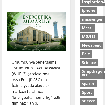
Inspiration
iphone
massenger
Messi
MIUI12
Newsbeat
Pele
Ümumdünya Şəhərsalma
Science
Forumunun 13-cü sessiyası
Snapdragon
(WUF13) çərçivəsində
888
“AzərEnerji” ASC-nin
spacex
İctimaiyyətlə əlaqələr
mərkəzi tərəfindən
Sport
“Energetika memarlığı” adlı
sticker
film hazırlanıb.