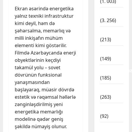
2
(1. 003)
i
Ekran əsərində energetika
m
Dünya
Gündəm
yalnız texniki infrastruktur
S
ə
(3. 256)
kimi deyil, həm də
E
r
şəhərsalma, memarlıq və
P
İdman
l
milli inkişafın mühüm
A
i
3
(213)
H
k
elementi kimi göstərilir.
:
Dünya
İqtisadiyyat
l
Filmdə Azərbaycanda enerji
R
A
ə
(149)
obyektlərinin keçdiyi
u
B
r
təkamül yolu – sovet
s
Kateqoriyasız
Ş
d
dövrünün funksional
i
İ
4
ə
(185)
yanaşmasından
y
r
t
a
Siyasət
Kriminal
başlayaraq, müasir dövrdə
a
ə
N
n
n
(263)
estetik və rəqəmsal həllərlə
h
i
ı
ı
l
zənginləşdirilmiş yeni
k
Mədəniyyət
n
n
ü
energetika memarlığı
o
G
5
ş
(92)
k
modelinə qədər geniş
l
e
ə
ə
şəkildə nümayiş olunur.
P
Siyasət
Siyasət
l
r
s