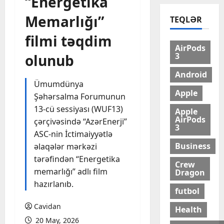
“Energetika
Memarlığı”
TEQLƏR
filmi təqdim
AirPods
3
olunub
Android
Ümumdünya
Apple
Şəhərsalma Forumunun
13-cü sessiyası (WUF13)
Apple
AirPods
çərçivəsində “AzərEnerji”
3
ASC-nin İctimaiyyətlə
Business
əlaqələr mərkəzi
tərəfindən “Energetika
Crew
memarlığı” adlı film
Dragon
hazırlanıb.
futbol
Cavidan
Health
20 May, 2026