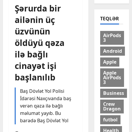
Şərurda bir
ailənin üç
TEQLƏR
üzvünün
AirPods
3
öldüyü qəza
Android
ilə bağlı
Apple
cinayət işi
Apple
başlanılıb
AirPods
3
Baş Dövlət Yol Polisi
Business
İdarəsi Naxçıvanda baş
Crew
verən qəza ilə bağlı
Dragon
məlumat yayıb. Bu
futbol
barədə Baş Dövlət Yol
Health