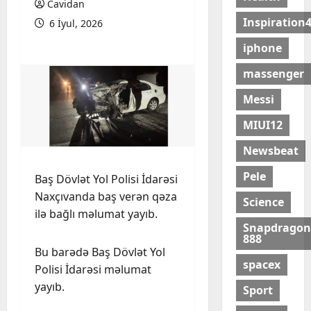
Cavidan
Inspiration
6 İyul, 2026
iphone
massenger
Messi
MIUI12
Newsbeat
Pele
Baş Dövlət Yol Polisi İdarəsi
Naxçıvanda baş verən qəza
Science
ilə bağlı məlumat yayıb.
Snapdragon
888
Bu barədə Baş Dövlət Yol
spacex
Polisi İdarəsi məlumat
yayıb.
Sport