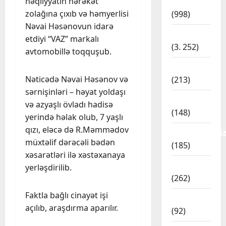
nəqliyyatın hərəkət
Dünya
zolağına çıxıb və həmyerlisi
(998)
Nəvai Həsənovun idarə
Cəmiyyət
Gündəm
M
etdiyi “VAZ” markalı
(3. 252)
a
avtomobillə toqquşub.
l
İdman
a
2
Nəticədə Nəvai Həsənov və
(213)
y
sərnişinləri – həyat yoldaşı
z
Cəmiyyət
İqtisadiyyat
H
i
və azyaşlı övladı hadisə
(148)
ə
y
yerində həlak olub, 7 yaşlı
f
a
qızı, eləcə də R.Məmmədov
Kateqoriyasız
t
d
3
müxtəlif dərəcəli bədən
(185)
ə
a
xəsarətləri ilə xəstəxanaya
s
Cəmiyyət
n
Kriminal
yerləşdirilib.
Z
o
A
(262)
e
n
z
l
u
ə
Faktla bağlı cinayət işi
Mədəniyyət
e
g
4
r
açılıb, araşdırma aparılır.
(92)
n
ü
b
s
Cəmiyyət
c
a