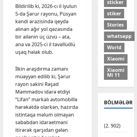
sticker
Bildirilib ki, 2026-cı il iyulun
stiker
5-də Şərur rayonu, Püsyan
kəndi ərazisində qeydə
Stories
alınan ağır yol qəzasında
whatsapp
bir ailənin üç üzvü – ata,
ana və 2025-ci il təvəllüdlü
World
uşaq həlak olub.
Xiaomi
İlkin araşdırma zamanı
Xiaomi
Mi 11
müəyyən edilib ki, Şərur
rayon sakini Rəşad
Məmmədov idarə etdiyi
“Lifan” markalı avtomobillə
BÖLMƏLƏR
hərəkətdə olarkən, hazırda
istintaqa məlum olmayan
Cəmiyyət
səbəbdən idarəetməni
(2. 902)
itirərək qarşıdan gələn