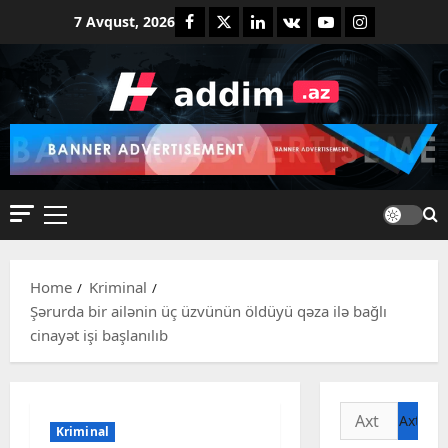
Skip
Facebook
Twitter
Linkedin
VK
Youtube
Instagram
7 Avqust, 2026
to
content
Primary
Menu
Home
Kriminal
Şərurda bir ailənin üç üzvünün öldüyü qəza ilə bağlı
cinayət işi başlanılıb
Axtarış:
Kriminal