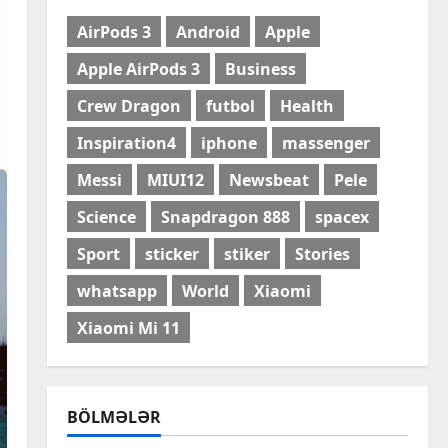
AirPods 3
Android
Apple
Apple AirPods 3
Business
Crew Dragon
futbol
Health
Inspiration4
iphone
massenger
Messi
MIUI12
Newsbeat
Pele
Science
Snapdragon 888
spacex
Sport
sticker
stiker
Stories
whatsapp
World
Xiaomi
Cəmiyyət
Xiaomi Mi 11
Azərbaycanda şahmatın
inkişafı və beynəlxalq
əməkdaşlıq müzakirə
edilib
2
BÖLMƏLƏR
6 Avqust, 2026
Cəmiyyət