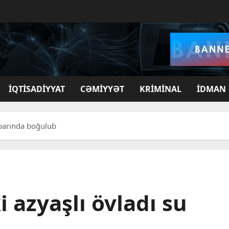
İQTISADIYYAT
CƏMIYYƏT
KRIMINAL
İDMAN
nbarında boğulub
 azyaşlı övladı su