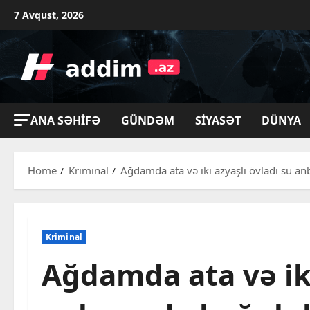
Skip
7 Avqust, 2026
to
content
ANA SƏHIFƏ
GÜNDƏM
SIYASƏT
DÜNYA
Home
Kriminal
Ağdamda ata və iki azyaşlı övladı su a
Kriminal
Ağdamda ata və iki