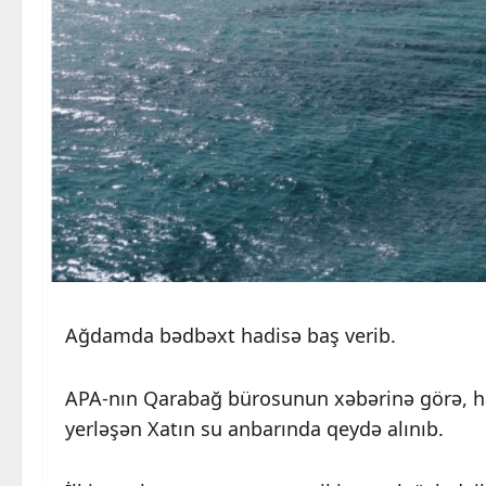
Ağdamda bədbəxt hadisə baş verib.
APA-nın Qarabağ bürosunun xəbərinə görə, h
yerləşən Xatın su anbarında qeydə alınıb.