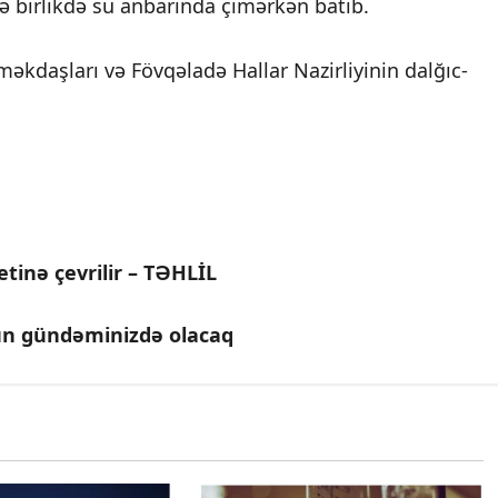
ilə birlikdə su anbarında çimərkən batıb.
kdaşları və Fövqəladə Hallar Nazirliyinin dalğıc-
etinə çevrilir – TƏHLİL
ün gündəminizdə olacaq