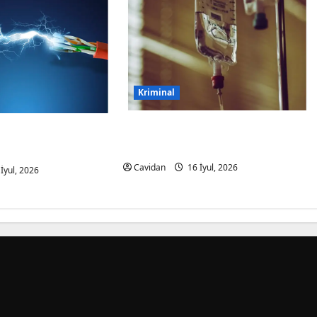
Kriminal
Şəmkirdə 11 nəfər salatdan
yaşlı kişini
zəhərləndi
araq öldürüb
Cavidan
16 İyul, 2026
İyul, 2026