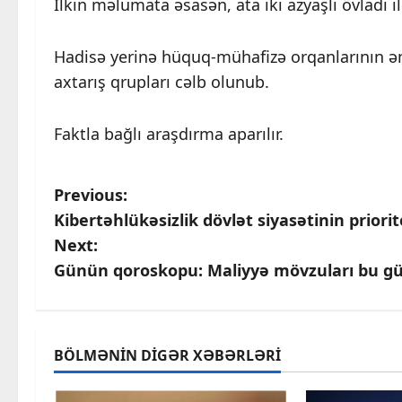
İlkin məlumata əsasən, ata iki azyaşlı övladı 
Hadisə yerinə hüquq-mühafizə orqanlarının əmə
axtarış qrupları cəlb olunub.
Faktla bağlı araşdırma aparılır.
P
Previous:
Kibertəhlükəsizlik dövlət siyasətinin priorit
o
Next:
s
Günün qoroskopu: Maliyyə mövzuları bu g
t
n
BÖLMƏNIN DIGƏR XƏBƏRLƏRI
a