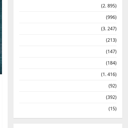
Vaşinqton sammitinin bir
Cəmiyyət
(2. 895)
ili – İrəliləyən Azərbaycan,
ləngiyən Ermənistan –
Dünya
(996)
ŞƏRH
3
Gündəm
(3. 247)
6 Avqust, 2026
Cəmiyyət
İdman
(213)
Aİ Ukraynadan raket
əleyhinə vasitələrin
İqtisadiyyat
(147)
tədarükü ilə bağlı sorğu
gözləyir
4
Kateqoriyasızlar
(184)
6 Avqust, 2026
Siyasət
Kriminal
(1. 416)
Bir məktubun izi ilə: Türk
mühəndis “Vardanyan
Mədəniyyət
(92)
layihəsi”nin pərdəarxasına
işıq saldı – ŞƏRH
Siyasət
(392)
5
6 Avqust, 2026
Texnologiya
(15)
Cəmiyyət
Azərbaycan XİN Boliviyanı
Müstəqillik Günü
münasibətilə təbrik edib