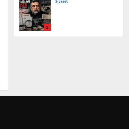
Siyasət
Bir məktubun izi ilə: Türk
mühəndis “Vardanyan
layihəsi”nin pərdəarxasına
işıq saldı – ŞƏRH
5
6 Avqust, 2026
Cəmiyyət
Azərbaycan XİN Boliviyanı
Müstəqillik Günü
münasibətilə təbrik edib
1
6 Avqust, 2026
Cəmiyyət
Azərbaycanda şahmatın
inkişafı və beynəlxalq
əməkdaşlıq müzakirə
edilib
2
6 Avqust, 2026
Cəmiyyət
Vaşinqton sammitinin bir
ili – İrəliləyən Azərbaycan,