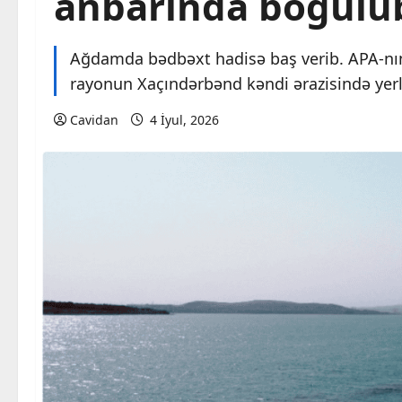
anbarında boğulu
Ağdamda bədbəxt hadisə baş verib. APA-nı
rayonun Xaçındərbənd kəndi ərazisində yer
Cavidan
4 İyul, 2026