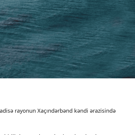
adisə rayonun Xaçındərbənd kəndi ərazisində