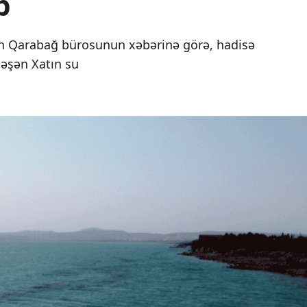
b
n Qarabağ bürosunun xəbərinə görə, hadisə
ləşən Xatın su