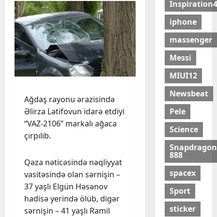
Inspiration
iphone
massenger
Messi
MIUI12
Newsbeat
Ağdaş rayonu ərazisində
Əlirza Lətifovun idarə etdiyi
Pele
“VAZ-2106” markalı ağaca
Science
çırpılıb.
Snapdragon
888
Qəza nəticəsində nəqliyyat
spacex
vasitəsində olan sərnişin –
37 yaşlı Elgün Həsənov
Sport
hadisə yerində ölüb, digər
sticker
sərnişin – 41 yaşlı Ramil