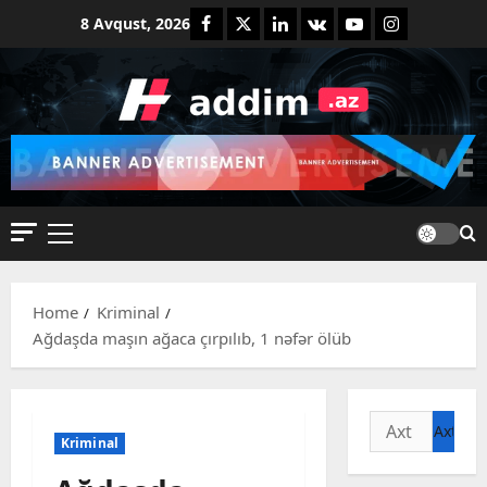
Skip
Facebook
Twitter
Linkedin
VK
Youtube
Instagram
8 Avqust, 2026
to
content
Primary
Menu
Home
Kriminal
Ağdaşda maşın ağaca çırpılıb, 1 nəfər ölüb
Axtarış:
Kriminal