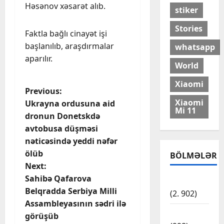
Həsənov xəsarət alıb.
stiker
Stories
Faktla bağlı cinayət işi
başlanılıb, araşdırmalar
whatsapp
aparılır.
World
Xiaomi
P
Previous:
Xiaomi
Ukrayna ordusuna aid
Mi 11
o
dronun Donetskdə
avtobusa düşməsi
s
nəticəsində yeddi nəfər
t
ölüb
BÖLMƏLƏR
Next:
n
Sahibə Qafarova
Cəmiyyət
Belqradda Serbiya Milli
(2. 902)
a
Assambleyasının sədri ilə
Dünya
v
görüşüb