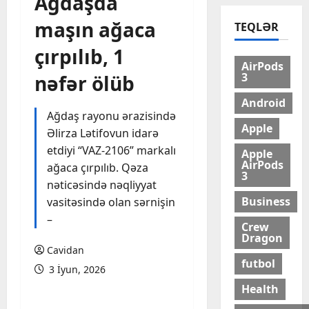
Ağdaşda
maşın ağaca
TEQLƏR
çırpılıb, 1
AirPods
3
nəfər ölüb
Android
Ağdaş rayonu ərazisində
Apple
Əlirza Lətifovun idarə
etdiyi “VAZ-2106” markalı
Apple
AirPods
ağaca çırpılıb. Qəza
3
nəticəsində nəqliyyat
Business
vasitəsində olan sərnişin
–
Crew
Dragon
Cavidan
futbol
3 İyun, 2026
Health