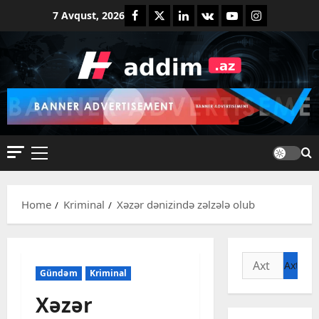
Skip
Facebook
Twitter
Linkedin
VK
Youtube
Instagram
7 Avqust, 2026
to
content
Primary
Menu
Home
Kriminal
Xəzər dənizində zəlzələ olub
Axtarış:
Gündəm
Kriminal
Xəzər