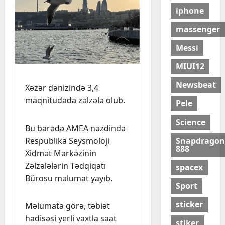
iphone
massenger
Messi
MIUI12
Newsbeat
Xəzər dənizində 3,4
maqnitudada zəlzələ olub.
Pele
Science
Bu barədə AMEA nəzdində
Snapdragon
Respublika Seysmoloji
888
Xidmət Mərkəzinin
Zəlzələlərin Tədqiqatı
spacex
Bürosu məlumat yayıb.
Sport
sticker
Məlumata görə, təbiət
hadisəsi yerli vaxtla saat
stiker