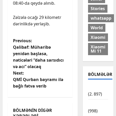
08:40-da qeydə alınıb.
Stories
Zəlzələ ocağı 29 kilometr
whatsapp
dərinlikdə yerləşib.
World
Xiaomi
P
Previous:
Xiaomi
Qalibaf: Müharibə
Mi 11
o
yenidən başlasa,
nəticələri “daha sarsıdıcı
s
və acı” olacaq
t
Next:
BÖLMƏLƏR
QMİ Qurban bayramı ilə
n
bağlı fətva verib
Cəmiyyət
(2. 897)
a
Dünya
v
BÖLMƏNIN DIGƏR
(998)