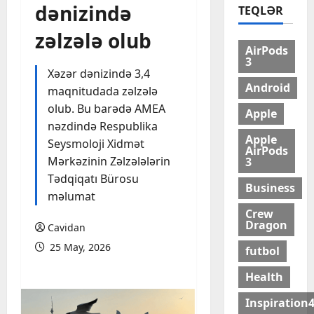
dənizində
TEQLƏR
zəlzələ olub
AirPods
3
Xəzər dənizində 3,4
Android
maqnitudada zəlzələ
olub. Bu barədə AMEA
Apple
nəzdində Respublika
Apple
Seysmoloji Xidmət
AirPods
Mərkəzinin Zəlzələlərin
3
Tədqiqatı Bürosu
Business
məlumat
Crew
Dragon
Cavidan
25 May, 2026
futbol
Health
Inspiration